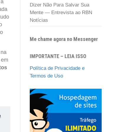
 a
Dizer Não Para Salvar Sua
cada
Mente — Entrevista ao RBN
tudo
Notícias
o
ão
Me chame agora no Messenger
 na
IMPORTANTE – LEIA ISSO
e em
tos
Política de Privacidade e
Termos de Uso
o