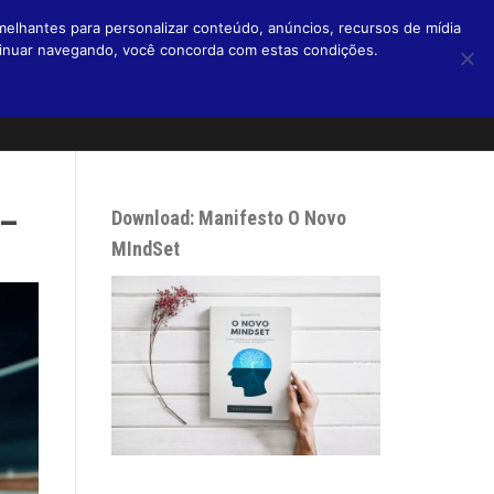
melhantes para personalizar conteúdo, anúncios, recursos de mídia
ntinuar navegando, você concorda com estas condições.
Home
Livros
Blog
Micro Blog
Podcasts
Sobre
 –
Download: Manifesto O Novo
MIndSet