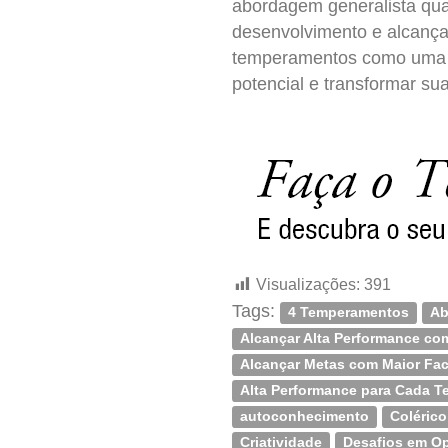
abordagem generalista qua
desenvolvimento e alcançar
temperamentos como uma f
potencial e transformar su
Visualizações:
391
Tags:
4 Temperamentos
Ab
Alcançar Alta Performance co
Alcançar Metas com Maior Faci
Alta Performance para Cada 
autoconhecimento
Colérico
Criatividade
Desafios em O