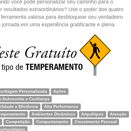
ndo você pode personalizar seu caminho para o
 resultados extraordinários? Use o poder dos quatro
erramenta valiosa para desbloquear seu verdadeiro
a jornada em uma experiência gratificante e plena.
ordagem Personalizada
Ações
m Autonomia e Confiança
lidade e Eficiência
Alta Performance
Temperamento
Ambientes Dinâmicos
Arquétipos
Atenção
Competição
Comportamento
Crescimento Pessoal
portunidades