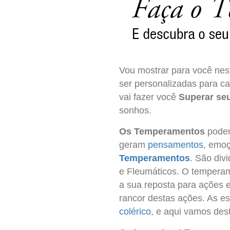
Vou mostrar para você nes
ser personalizadas para c
vai fazer você
Superar seu
sonhos.
Os
T
emperamentos
podem
geram
pensamentos
, emoç
Temperamentos
. São div
e Fleumáticos. O temperam
a sua reposta para ações 
rancor destas ações. As es
colérico
, e aqui vamos des