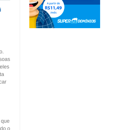
i
o.
ssoas
eles
ta
car
 que
udo o