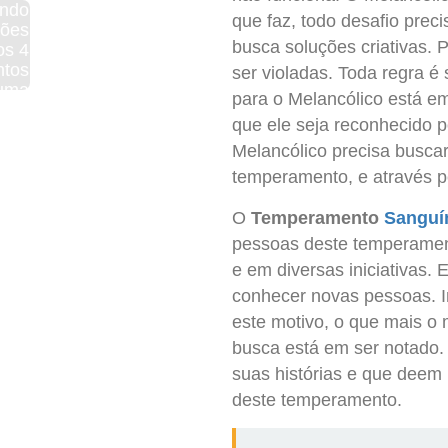
ando
que faz, todo desafio prec
ões
busca soluções criativas.
os 4
tos
ser violadas. Toda regra é
 uma
para o Melancólico está em
eliz
que ele seja reconhecido p
Melancólico precisa busca
temperamento, e através pe
O
Temperamento
Sanguí
pessoas deste temperament
e em diversas iniciativas.
conhecer novas pessoas. I
este motivo, o que mais o 
busca está em ser notado.
suas histórias e que deem 
deste temperamento.