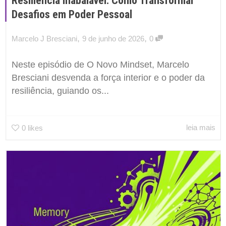
Resiliência Inabalável: Como Transformar
Desafios em Poder Pessoal
,
,
Marcelo J Bresciani
9 de junho de 2026
0
Neste episódio de O Novo Mindset, Marcelo
Bresciani desvenda a força interior e o poder da
resiliência, guiando os...
leia mais
0
likes