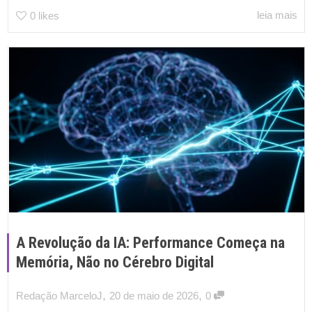
leia mais
0
likes
A Revolução da IA: Performance Começa na
Memória, Não no Cérebro Digital
,
,
Redação MarceloJ
20 de maio de 2026
0