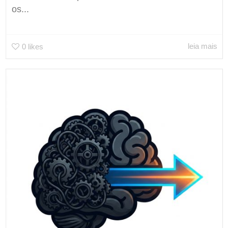
os...
leia mais
0
likes