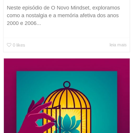
Neste episódio de O Novo Mindset, exploramos
como a nostalgia e a memória afetiva dos anos
2000 e 2006...
leia mais
0
likes