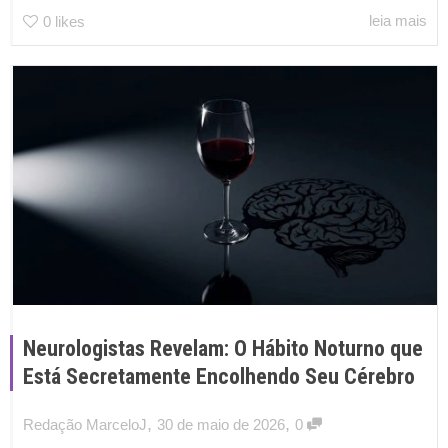
leia mais
0
likes
Neurologistas Revelam: O Hábito Noturno que
Está Secretamente Encolhendo Seu Cérebro
,
,
Redação MarceloJ
30 de maio de 2026
0