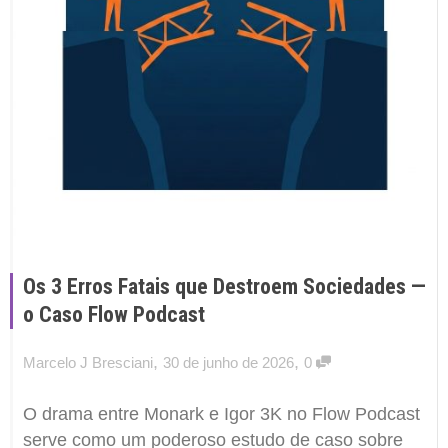
Os 3 Erros Fatais que Destroem Sociedades —
o Caso Flow Podcast
,
,
Marcelo J Bresciani
30 de junho de 2026
0
O drama entre Monark e Igor 3K no Flow Podcast
serve como um poderoso estudo de caso sobre