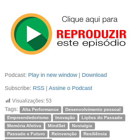
Podcast:
Play in new window
|
Download
Subscribe:
RSS
|
Assine o Podcast
Visualizações:
53
Tags:
Alta Performance
Desenvolvimento pessoal
Empreendedorismo
Inovação
Lições do Passado
Memória Afetiva
MindSet
Nostalgia
Passado e Futuro
Reinvenção
Resiliência