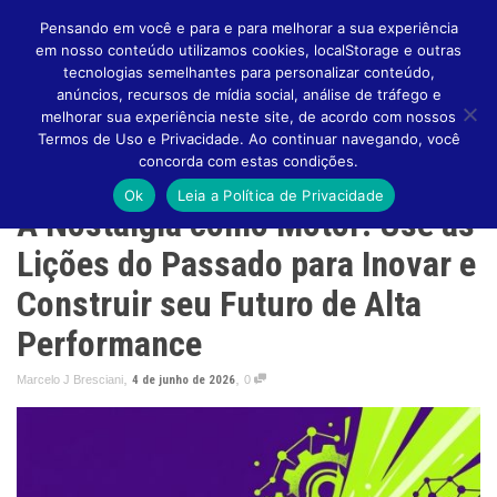
Pensando em você e para e para melhorar a sua experiência
em nosso conteúdo utilizamos cookies, localStorage e outras
tecnologias semelhantes para personalizar conteúdo,
anúncios, recursos de mídia social, análise de tráfego e
melhorar sua experiência neste site, de acordo com nossos
Altern
Termos de Uso e Privacidade. Ao continuar navegando, você
concorda com estas condições.
Ok
Leia a Política de Privacidade
A Nostalgia como Motor: Use as
Naveg
Lições do Passado para Inovar e
Construir seu Futuro de Alta
Performance
,
,
Marcelo J Bresciani
4 de junho de 2026
0