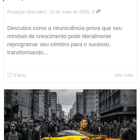
,
,
Redação MarceloJ
14 de maio de 2026
0
Descubra como a neurociência prova que seu
mindset de crescimento pode literalmente
reprogramar seu cérebro para o sucesso,
transformando...
leia mais
0
likes