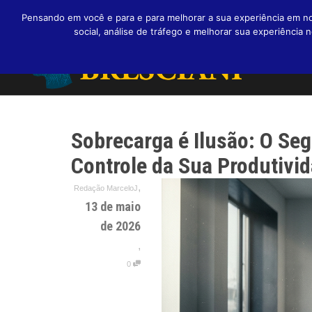
Pensando em você e para e para melhorar a sua experiência em nos
social, análise de tráfego e melhorar sua experiênci
Sobrecarga é Ilusão: O Se
Controle da Sua Produtivi
,
Redação MarceloJ
13 de maio
de 2026
,
0