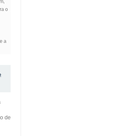
km,
ra o
e a
o
a
so de