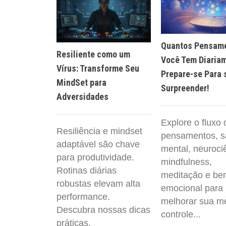
Quantos Pensam
Resiliente como um
Você Tem Diaria
Vírus: Transforme Seu
Prepare-se Para 
MindSet para
Surpreender!
Adversidades
Explore o fluxo 
Resiliência e mindset
pensamentos, 
adaptável são chave
mental, neuroci
para produtividade.
mindfulness,
Rotinas diárias
meditação e be
robustas elevam alta
emocional para
performance.
melhorar sua m
Descubra nossas dicas
controle...
práticas.