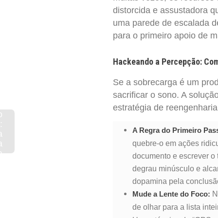
distorcida e assustadora q
uma parede de escalada de
para o primeiro apoio de m
Hackeando a Percepção: Co
Se a sobrecarga é um prod
sacrificar o sono. A soluç
estratégia de reengenharia
o
:
A Regra do Primeiro Pas
a
a
quebre-o em ações ridic
a
documento e escrever o t
e
degrau minúsculo e alca
m
dopamina pela conclusão
o
No
Mude a Lente do Foco:
de olhar para a lista int