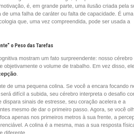
motivação, é, em grande parte, uma ilusão criada pela 
a de uma falha de caráter ou falta de capacidade. É uma
icologia que, uma vez compreendida, pode ser usada a
ente” o Peso das Tarefas
ognitiva mostram um fato surpreendente: nosso cérebro
objetivamente o volume de trabalho. Em vez disso, el
cepção
.
nte de uma pequena colina. Se você a encara focando n
rá difícil a subida, seu cérebro interpreta o desafio c
 dispara sinais de estresse, seu coração acelera e a
antes mesmo de dar o primeiro passo. Agora, se você ol
foca apenas nos primeiros metros à sua frente, a perce
enciável. A colina é a mesma, mas a sua resposta físic
 diferente.