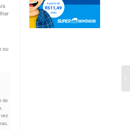
ara
lhar
o ou
e de
o.
 vez
ras.