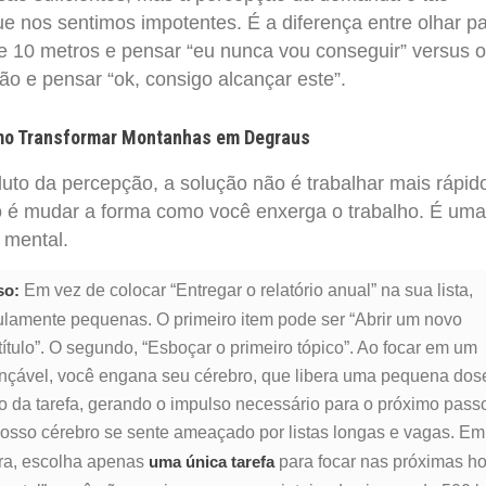
ue nos sentimos impotentes. É a diferença entre olhar p
 10 metros e pensar “eu nunca vou conseguir” versus o
ão e pensar “ok, consigo alcançar este”.
mo Transformar Montanhas em Degraus
uto da percepção, a solução não é trabalhar mais rápid
ão é mudar a forma como você enxerga o trabalho. É uma
 mental.
Em vez de colocar “Entregar o relatório anual” na sua lista,
so:
ulamente pequenas. O primeiro item pode ser “Abrir um novo
ítulo”. O segundo, “Esboçar o primeiro tópico”. Ao focar em um
nçável, você engana seu cérebro, que libera uma pequena dos
 da tarefa, gerando o impulso necessário para o próximo pass
sso cérebro se sente ameaçado por listas longas e vagas. Em
eira, escolha apenas
para focar nas próximas ho
uma única tarefa