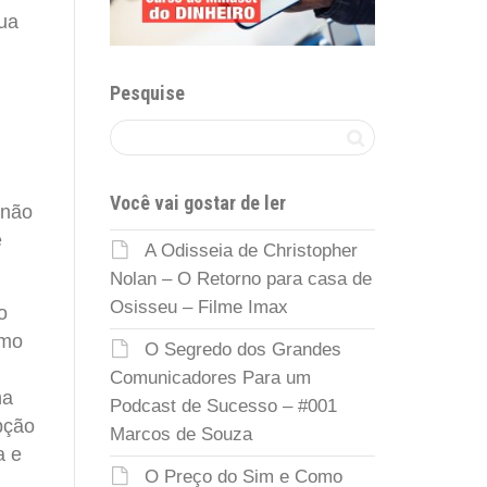
sua
Pesquise
Você vai gostar de ler
 não
e
A Odisseia de Christopher
Nolan – O Retorno para casa de
Osisseu – Filme Imax
o
omo
O Segredo dos Grandes
Comunicadores Para um
ha
Podcast de Sucesso – #001
pção
Marcos de Souza
a e
O Preço do Sim e Como