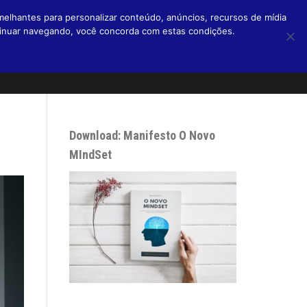
melhantes para personalizar conteúdo, anúncios, recursos de mídia
ntinuar navegando, você concorda com estas condições.
Home
Livros
Blog
Micro Blog
Podcasts
Sobre
Download: Manifesto O Novo
MIndSet