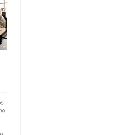
Desbloqueando o seu
Hacks Diários para
Potencial MÁXIMO :
Aumentar Sua
Segredos da
Expectativa de Vida
alimentação certa
Práticas diárias contra
Laura é uma jovem
doenças crônicas e
que buscou alcançar o
técnicas como a Dieta
seu potencial máximo
MIND e caminhadas
e sentia que algo a
podem aumentar a
os
impedia de progredir....
vida saudável e...
no
do