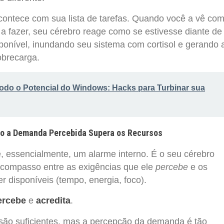
contece com sua lista de tarefas. Quando você a vê co
a fazer, seu cérebro reage como se estivesse diante de
ponível, inundando seu sistema com cortisol e gerando 
obrecarga.
odo o Potencial do Windows: Hacks para Turbinar sua
o a Demanda Percebida Supera os Recursos
, essencialmente, um alarme interno. É o seu cérebro
scompasso entre as exigências que ele
percebe
e os
er disponíveis (tempo, energia, foco).
ercebe
e
acredita
.
 são suficientes, mas a percepção da demanda é tão