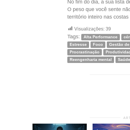
No fim do dia, a sua lista
O peso que você sente não
território inteiro nas costa
Visualizações:
39
Tags:
Alta Performance
cé
Estresse
Foco
Gestão de
Procrastinação
Produtivida
Reengenharia mental
Saúde
AR