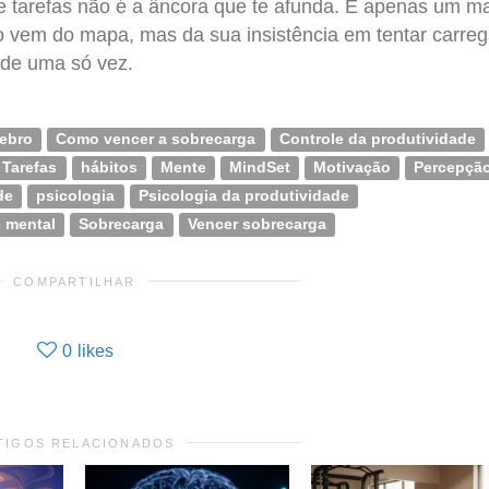
 de tarefas não é a âncora que te afunda. É apenas um m
 vem do mapa, mas da sua insistência em tentar carreg
s de uma só vez.
rebro
Como vencer a sobrecarga
Controle da produtividade
 Tarefas
hábitos
Mente
MindSet
Motivação
Percepçã
de
psicologia
Psicologia da produtividade
 mental
Sobrecarga
Vencer sobrecarga
COMPARTILHAR
0
likes
TIGOS RELACIONADOS