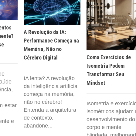
entos
A Revolução da IA:
mente?
Performance Começa na
se
Memória, Não no
Como Exercícios de
Cérebro Digital
Isometria Podem
de
Transformar Seu
IA lenta? A revolução
saúde
Mindset
da inteligência artificial
ência,
começa na memória,
não no cérebro!
Isometria e exercíci
m-estar
Entenda a arquitetura
isométricos ajudam 
de contexto,
desenvolvimento do
ente e
abandone...
corpo e mente
blindada, melhoran