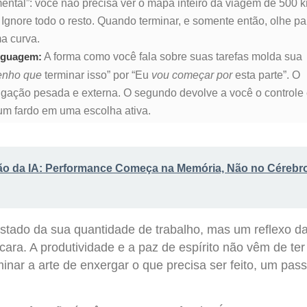
ental”: você não precisa ver o mapa inteiro da viagem de 500 
Ignore todo o resto. Quando terminar, e somente então, olhe pa
a curva.
A forma como você fala sobre suas tarefas molda sua
nguagem:
enho que
terminar isso” por “Eu
vou começar por
esta parte”. O
igação pesada e externa. O segundo devolve a você o controle 
um fardo em uma escolha ativa.
ão da IA: Performance Começa na Memória, Não no Cérebr
stado da sua quantidade de trabalho, mas um reflexo d
ara. A produtividade e a paz de espírito não vêm de ter
nar a arte de enxergar o que precisa ser feito, um pas