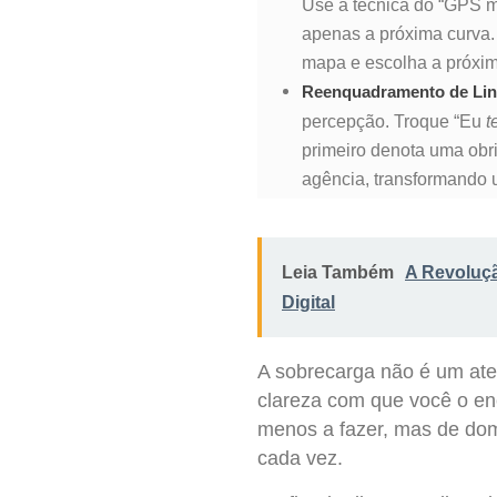
Use a técnica do “GPS m
apenas a próxima curva. 
mapa e escolha a próxim
Reenquadramento de Li
percepção. Troque “Eu
t
primeiro denota uma obr
agência, transformando 
Leia Também
A Revoluç
Digital
A sobrecarga não é um ate
clareza com que você o enc
menos a fazer, mas de domi
cada vez.