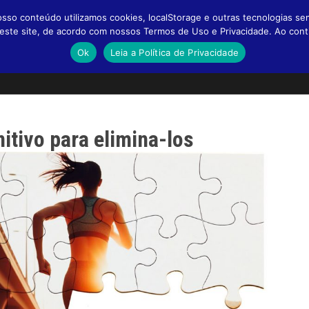
so conteúdo utilizamos cookies, localStorage e outras tecnologias se
a neste site, de acordo com nossos Termos de Uso e Privacidade. Ao co
Ok
Leia a Política de Privacidade
itivo para elimina-los