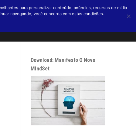
melhantes para personalizar conteúdo, anúncios, recursos de mídia
ntinuar navegando, você concorda com estas condições.
Home
Livros
Blog
Micro Blog
Podcasts
Sobre
Download: Manifesto O Novo
MIndSet