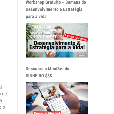
Workshop Gratuito – Semana do
Desenvolvimento e Estratégia
para a vida
Descubra o MindSet do
DINHEIRO $$$
i
o de
a
z o