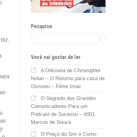
o
Pesquise
diz.
a
Você vai gostar de ler
.
A Odisseia de Christopher
para
Nolan – O Retorno para casa de
Osisseu – Filme Imax
ais
O Segredo dos Grandes
Comunicadores Para um
eu
Podcast de Sucesso – #001
Mas
Marcos de Souza
by
O Preço do Sim e Como
 o