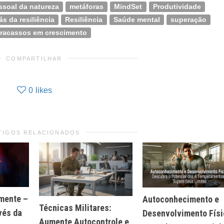
ssoal da natureza
metáforas
MindSet
Produtividade
ás da resiliência
Resiliência
Saúde mental
superação
fracassos em crescimento
COMPARTILHAR
0
likes
TIGOS RELACIONADOS
 mente –
Autoconhecimento e
Técnicas Militares:
vés da
Desenvolvimento Físi
Aumente Autocontrole e