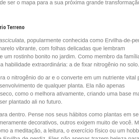
ode ser o mapa para a sua próxima grande transformaçã
rio Terreno
asciculata
, popularmente conhecida como Ervilha-de-per
amarelo vibrante, com folhas delicadas que lembram
 um rostinho bonito no jardim. Como membro da famíli
a habilidade extraordinária: a de fixar nitrogênio no solo
ra o nitrogênio do ar e o converte em um nutriente vital 
esenvolvimento de qualquer planta. Ela não apenas
 seco, como o melhora ativamente, criando uma base m
ser plantado ali no futuro.
para dentro. Pense nos seus hábitos como plantas em s
 meramente decorativos, outros exigem muito de você. 
omo a meditação, a leitura, o exercício físico ou um hob
 Ervilha-de-perdiz. Eles não apenas trazem beleza para