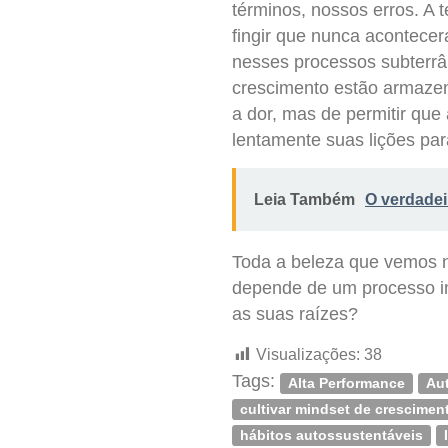
términos, nossos erros. A 
fingir que nunca acontecer
nesses processos subterrân
crescimento estão armazena
a dor, mas de permitir que
lentamente suas lições para
Leia Também
O verdadei
Toda a beleza que vemos na
depende de um processo in
as suas raízes?
Visualizações:
38
Tags:
Alta Performance
Au
cultivar mindset de crescimen
hábitos autossustentáveis