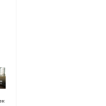
Como treinar a sua
Mindfulness: O Segredo
Intuição para tomar
co:
das Mentes Produtivas