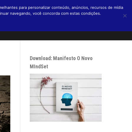
melhantes para personalizar conteúdo, anúncios, recursos de mídia
ntinuar navegando, você concorda com estas condições.
Home
Livros
Blog
Micro Blog
Podcasts
Sobre
Download: Manifesto O Novo
MIndSet