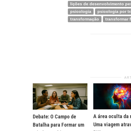
lições de desenvolvimento pe
psicologia
psicologia por tr
transformação
transformar 
AR
A área oculta da
Debate: O Campo de
Uma viagem atra
Batalha para Formar um