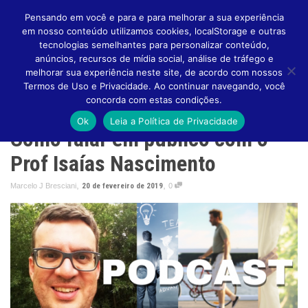
Pensando em você e para e para melhorar a sua experiência
em nosso conteúdo utilizamos cookies, localStorage e outras
tecnologias semelhantes para personalizar conteúdo,
anúncios, recursos de mídia social, análise de tráfego e
melhorar sua experiência neste site, de acordo com nossos
Altern
Termos de Uso e Privacidade. Ao continuar navegando, você
concorda com estas condições.
Ok
Leia a Política de Privacidade
Como falar em público com o
Naveg
Prof Isaías Nascimento
,
,
Marcelo J Bresciani
20 de fevereiro de 2019
0