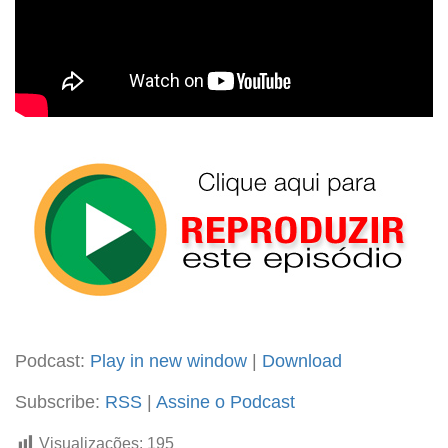
Podcast:
Play in new window
|
Download
Subscribe:
RSS
|
Assine o Podcast
Visualizações:
195