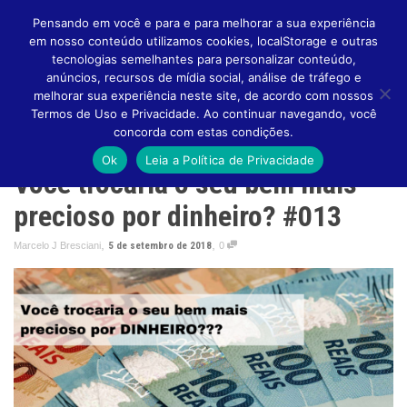
Pensando em você e para e para melhorar a sua experiência
em nosso conteúdo utilizamos cookies, localStorage e outras
tecnologias semelhantes para personalizar conteúdo,
anúncios, recursos de mídia social, análise de tráfego e
melhorar sua experiência neste site, de acordo com nossos
Altern
Termos de Uso e Privacidade. Ao continuar navegando, você
concorda com estas condições.
Ok
Leia a Política de Privacidade
Você trocaria o seu bem mais
Naveg
precioso por dinheiro? #013
,
,
Marcelo J Bresciani
5 de setembro de 2018
0