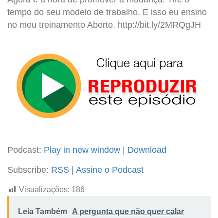
tempo do seu modelo de trabalho. E isso eu ensino
no meu treinamento Aberto. http://bit.ly/2MRQgJH
Podcast:
Play in new window
|
Download
Subscribe:
RSS
|
Assine o Podcast
Visualizações:
186
Leia Também
A pergunta que não quer calar