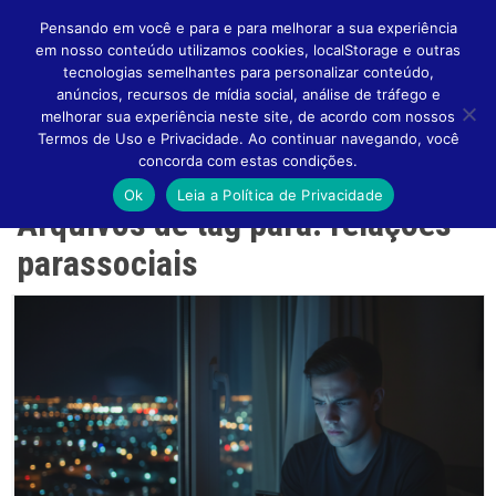
Pensando em você e para e para melhorar a sua experiência
em nosso conteúdo utilizamos cookies, localStorage e outras
tecnologias semelhantes para personalizar conteúdo,
anúncios, recursos de mídia social, análise de tráfego e
melhorar sua experiência neste site, de acordo com nossos
Altern
Termos de Uso e Privacidade. Ao continuar navegando, você
concorda com estas condições.
Ok
Leia a Política de Privacidade
Arquivos de tag para: relações
Naveg
parassociais