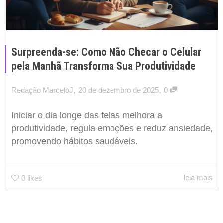
Surpreenda-se: Como Não Checar o Celular
pela Manhã Transforma Sua Produtividade
,
,
Redação MarceloJ
20 de dezembro de 2025
0
Iniciar o dia longe das telas melhora a
produtividade, regula emoções e reduz ansiedade,
promovendo hábitos saudáveis.
leia mais
0
likes