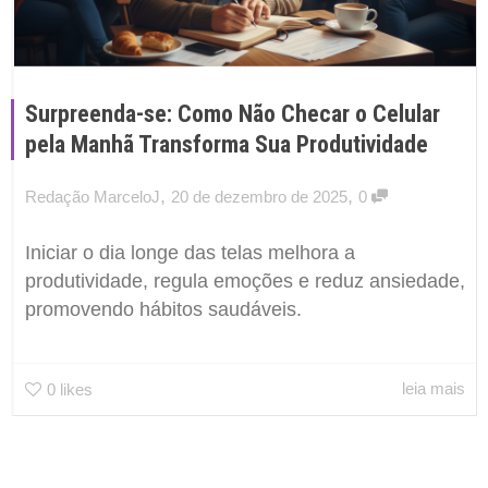
Surpreenda-se: Como Não Checar o Celular
pela Manhã Transforma Sua Produtividade
,
,
Redação MarceloJ
20 de dezembro de 2025
0
Iniciar o dia longe das telas melhora a
produtividade, regula emoções e reduz ansiedade,
promovendo hábitos saudáveis.
leia mais
0
likes