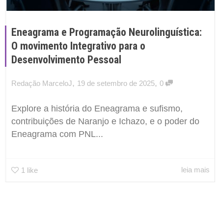
Eneagrama e Programação Neurolinguística:
O movimento Integrativo para o
Desenvolvimento Pessoal
,
,
Redação MarceloJ
19 de setembro de 2025
0
Explore a história do Eneagrama e sufismo,
contribuições de Naranjo e Ichazo, e o poder do
Eneagrama com PNL...
leia mais
1
like