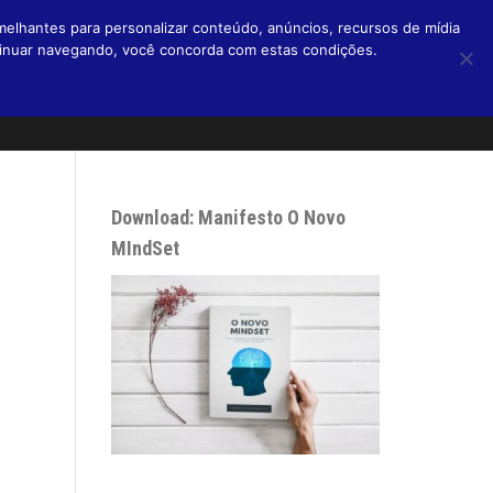
melhantes para personalizar conteúdo, anúncios, recursos de mídia
ntinuar navegando, você concorda com estas condições.
Home
Livros
Blog
Micro Blog
Podcasts
Sobre
Download: Manifesto O Novo
MIndSet