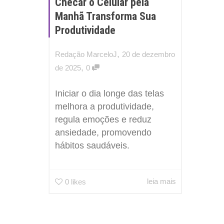
Checar o Celular pela
Manhã Transforma Sua
Produtividade
,
Redação MarceloJ
20 de dezembro
,
de 2025
0
Iniciar o dia longe das telas
melhora a produtividade,
regula emoções e reduz
ansiedade, promovendo
hábitos saudáveis.
leia mais
0
likes