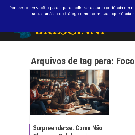
Pensando em você e para e para melhorar a sua experiência em nos
social, análise de tráfego e melhorar sua experiênci
Arquivos de tag para: Foc
Surpreenda-se: Como Não