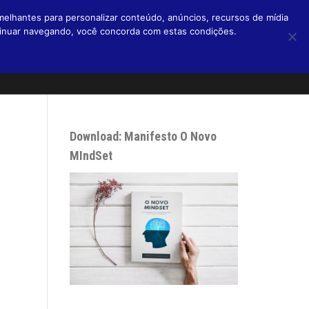
melhantes para personalizar conteúdo, anúncios, recursos de mídia
ntinuar navegando, você concorda com estas condições.
Home
Livros
Blog
Micro Blog
Podcasts
Sobre
Download: Manifesto O Novo
MIndSet