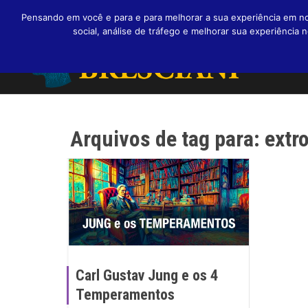
Pensando em você e para e para melhorar a sua experiência em nos
social, análise de tráfego e melhorar sua experiênci
Arquivos de tag para: extr
Carl Gustav Jung e os 4
Temperamentos