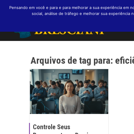
Pensando em você e para e para melhorar a sua experiência em nos
social, análise de tráfego e melhorar sua experiênci
Arquivos de tag para: efic
Controle Seus