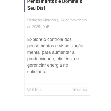
Pensamentos e Domine o
Seu Dia!
,
Redação MarceloJ
24 de novembro
,
de 2025
0
Explore o controle dos
pensamentos e visualização
mental para aumentar a
produtividade, eficiência e
gerenciar energia no
cotidiano.
leia mais
0
likes