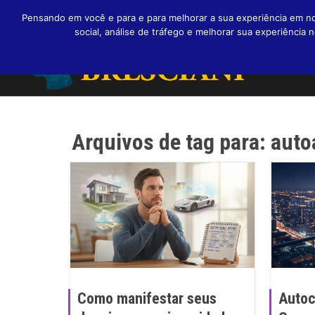
Pensando em você e para e para melhorar a sua experiência em nos
social, análise de tráfego e melhorar sua experiênci
Arquivos de tag para: aut
Como manifestar seus
Autoc