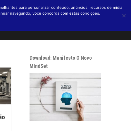
melhantes para personalizar conteúdo, anúncios, recursos de mídia
ntinuar navegando, você concorda com estas condições.
Home
Livros
Blog
Micro Blog
Podcasts
Sobre
Download: Manifesto O Novo
MIndSet
ão