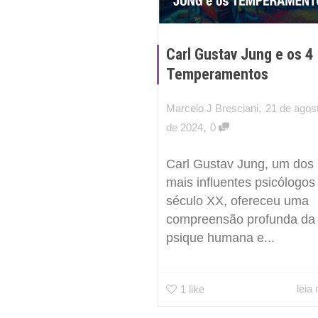
Carl Gustav Jung e os 4
Temperamentos
,
Marcelo J Bresciani
21 de agos
,
de 2024
0
Carl Gustav Jung, um dos
mais influentes psicólogos
século XX, ofereceu uma
compreensão profunda da
psique humana e...
leia
1
like