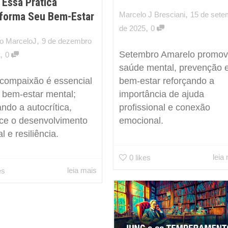
Essa Prática
,
Marcelo J Bresciani
15 de sete
forma Seu Bem-Estar
,
de 2025
0
,
o MarceloJ
9 de dezembro
,
Setembro Amarelo promo
0
saúde mental, prevenção 
bem-estar reforçando a
compaixão é essencial
importância de ajuda
 bem-estar mental;
profissional e conexão
ndo a autocrítica,
emocional.
ece o desenvolvimento
l e resiliência.
leia
0
likes
leia mais
es