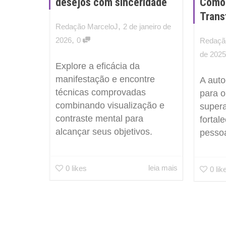
desejos com sinceridade
Como 
Trans
,
Redação MarceloJ
2 de janeiro de
,
2026
0
Redaçã
de 2025
Explore a eficácia da
manifestação e encontre
A auto
técnicas comprovadas
para o
combinando visualização e
supera
contraste mental para
fortal
alcançar seus objetivos.
pessoa
leia mais
0
likes
0
lik