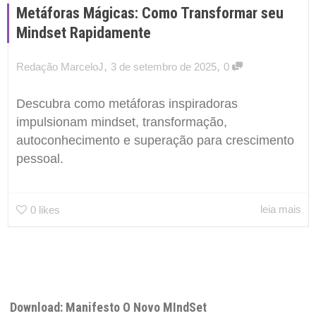
Metáforas Mágicas: Como Transformar seu
Mindset Rapidamente
,
,
Redação MarceloJ
3 de setembro de 2025
0
Descubra como metáforas inspiradoras
impulsionam mindset, transformação,
autoconhecimento e superação para crescimento
pessoal.
leia mais
0
likes
Download: Manifesto O Novo MIndSet