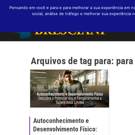
Pensando em você e para e para melhorar a sua experiência em nos
social, análise de tráfego e melhorar sua experiênci
Arquivos de tag para: par
Autoconhecimento e
Desenvolvimento Físico: