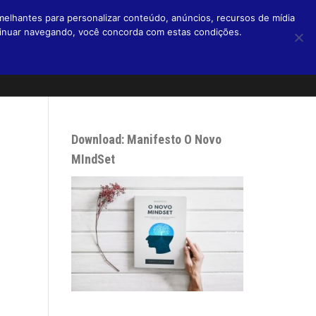
melhantes para personalizar conteúdo, anúncios, recursos de mídia
ntinuar navegando, você concorda com estas condições.
Home
Livros
Blog
Micro Blog
Podcasts
Sobre
Download: Manifesto O Novo
MIndSet