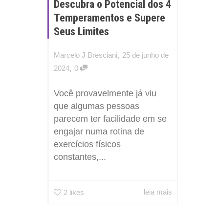
Descubra o Potencial dos 4
Temperamentos e Supere
Seus Limites
,
Marcelo J Bresciani
25 de junho de
,
2024
0
Você provavelmente já viu
que algumas pessoas
parecem ter facilidade em se
engajar numa rotina de
exercícios físicos
constantes,...
leia mais
2
likes